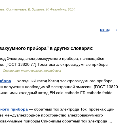
арь
.
Составление:
В
.
Бутаков
,
И
.
Фаградянц
.
2014
.
катод
овакуумного прибора" в других словарях:
од Электрод электровакуумного прибора, являющийся
ии. [ГОСТ 13820 77] Тематики электровакуумные приборы
 …
Справочник технического переводчика
ибора
— холодный катод Катод электровакуумного прибора,
ля получения необходимой электронной эмиссии. [ГОСТ 13820
инонимы холодный катод EN cold cathode FR cathode froide …
много прибора
— обратный ток электрода Ток, протекающий
рез междуэлектродное пространство электровакуумного
тровакуумные приборы Синонимы обратный ток электрода …