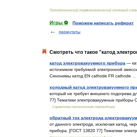
Политехнический
терминологический
толковый
слов
Игры ⚽
Поможем написать реферат
пермутиты
Смотреть что такое "катод электр
катод электровакуумного прибора
— кат
источником требуемой электронной эмисс
Синонимы катод EN cathode FR cathode
холодный катод электровакуумного пр
который не требует внешнего подогрева д
77] Тематики электровакуумные приборы С
Справочник технического переводчика
обратный ток электрода электровакуу
от данного электрода, исключая катод, че
прибора. [ГОСТ 13820 77] Тематики элек