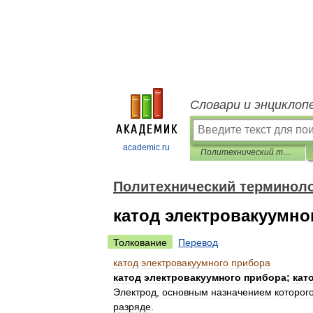
Словари и энциклоп
academic.ru
Политехнический терминологический толковый словарь
Политехнический терминоло
катод электровакуумно
Толкование
Перевод
катод
электровакуумного
прибора
катод
электровакуумного
прибора
;
кат
Электрод
,
основным
назначением
которог
разряде
.