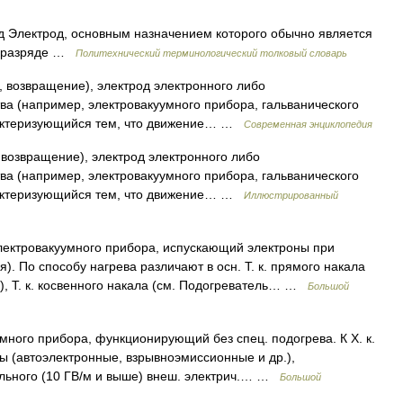
д Электрод, основным назначением которого обычно является
ом разряде …
Политехнический терминологический толковый словарь
з, возвращение), электрод электронного либо
ва (например, электровакуумного прибора, гальванического
арактеризующийся тем, что движение… …
Современная энциклопедия
, возвращение), электрод электронного либо
ва (например, электровакуумного прибора, гальванического
арактеризующийся тем, что движение… …
Иллюстрированный
лектровакуумного прибора, испускающий электроны при
). По способу нагрева различают в осн. Т. к. прямого накала
), Т. к. косвенного накала (см. Подогреватель… …
Большой
много прибора, функционирующий без спец. подогрева. К X. к.
ы (автоэлектронные, взрывноэмиссионные и др.),
льного (10 ГВ/м и выше) внеш. электрич.… …
Большой