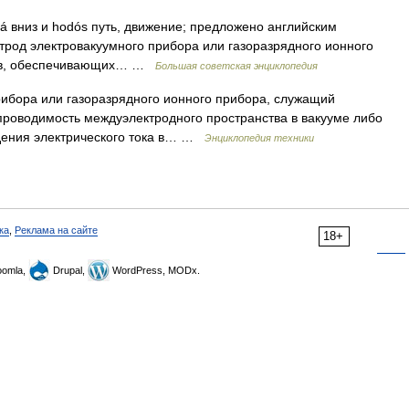
atá вниз и hodós путь, движение; предложено английским
од электровакуумного прибора или газоразрядного ионного
нов, обеспечивающих… …
Большая советская энциклопедия
рибора или газоразрядного ионного прибора, служащий
проводимость междуэлектродного пространства в вакууме либо
ения электрического тока в… …
Энциклопедия техники
ка
,
Реклама на сайте
18+
omla,
Drupal,
WordPress, MODx.