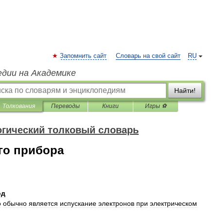
Запомнить сайт
Словарь на свой сайт
RU
едии на Академике
Найти!
Толкования
Переводы
Книги
Игры ⚽
гический толковый словарь
го прибора
од
о
обычно
является
испускание
электронов
при
электрическом