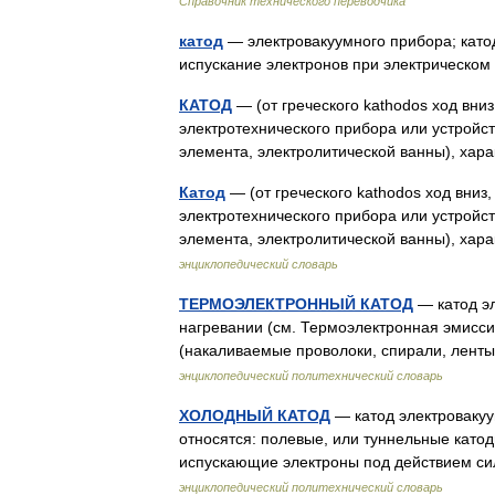
Справочник технического переводчика
катод
— электровакуумного прибора; като
испускание электронов при электрическ
КАТОД
— (от греческого kathodos ход вни
электротехнического прибора или устройст
элемента, электролитической ванны), х
Катод
— (от греческого kathodos ход вниз
электротехнического прибора или устройст
элемента, электролитической ванны), х
энциклопедический словарь
ТЕРМОЭЛЕКТРОННЫЙ КАТОД
— катод э
нагревании (см. Термоэлектронная эмиссия
(накаливаемые проволоки, спирали, ленты
энциклопедический политехнический словарь
ХОЛОДНЫЙ КАТОД
— катод электровакуу
относятся: полевые, или туннельные катод
испускающие электроны под действием си
энциклопедический политехнический словарь