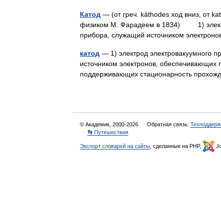
Катод
— (от греч. káthodes ход вниз, от k
физиком М. Фарадеем в 1834) 1) электр
прибора, служащий источником электро
катод
— 1) электрод электровакуумного п
источником электронов, обеспечивающих 
поддерживающих стационарность прохожд
© Академик, 2000-2026
Обратная связь:
Техподдерж
👣 Путешествия
Экспорт словарей на сайты
, сделанные на PHP,
Jo